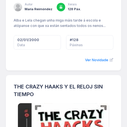
Autor
Xerais
María Reimóndez
128 Páx.
Alba e Lela chegan unha miga máis tarde á escola e
atópanse con que xa están sentados todos os nenos...
02/01/2000
#
128
Data
Páxinas
Ver Novidade
THE CRAZY HAAKS Y EL RELOJ SIN
TIEMPO