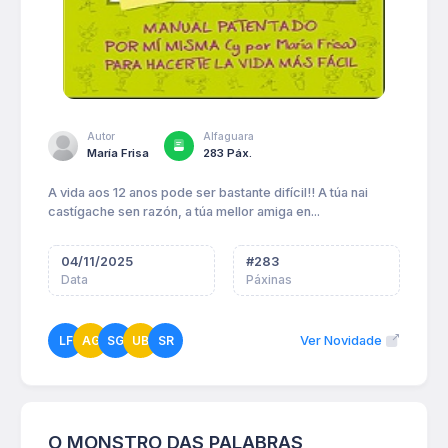
Autor
Alfaguara
María Frisa
283 Páx.
A vida aos 12 anos pode ser bastante difícil!! A túa nai
castígache sen razón, a túa mellor amiga en...
04/11/2025
#
283
Data
Páxinas
LF
AG
SG
UB
SR
Ver Novidade
O MONSTRO DAS PALABRAS