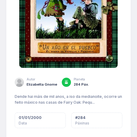
Autor
Planeta
Elizabetta Gnome
284 Páx.
Dende hai máis de mil anos, a iso da medianoite, ocorre un
feito máxico nas casas de Fairy Oak: Pequ...
01/01/2000
#
284
Data
Páxinas