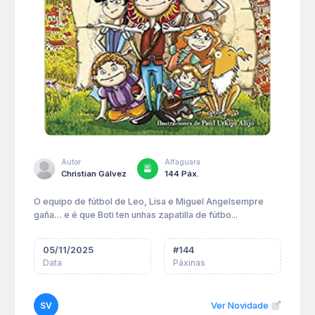
Autor
Alfaguara
Christian Gálvez
144 Páx.
O equipo de fútbol de Leo, Lisa e Miguel Angelsempre
gaña… e é que Boti ten unhas zapatilla de fútbo...
05/11/2025
#
144
Data
Páxinas
SV
Ver Novidade