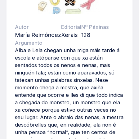
Autor
Editorial
Nº Páxinas
María Reimóndez
Xerais
128
Argumento
Alba e Lela chegan unha miga máis tarde á
escola e atópanse con que xa están
sentados todos os nenos e nenas, mais
ninguén fala; están como aparavados, só
tatexan unhas palabras sinxelas. Nese
momento chega a mestra, que axiña
entende que ocorre e lles di que todo indica
a chegada do monstro, un monstro que ela
xa coñece porque estivo outras veces no
seu lugar. Ante o abraio das nenas, a mestra
descóbrelles que, en realidade, ela non é
unha persoa “normal”, que ten centos de